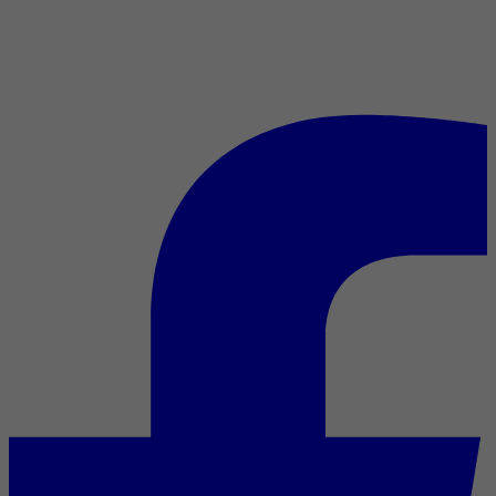
Mediafilm au TIFF : plus de 30
films vus