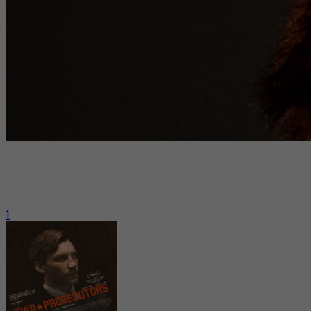
La 50e édition du Festival international du film de Toronto
(TIFF) bat son plein jusqu’au dimanche 14 septembre.
Mediafilm est sur place et y a déjà vu plus de 30 longs
métrages.
1