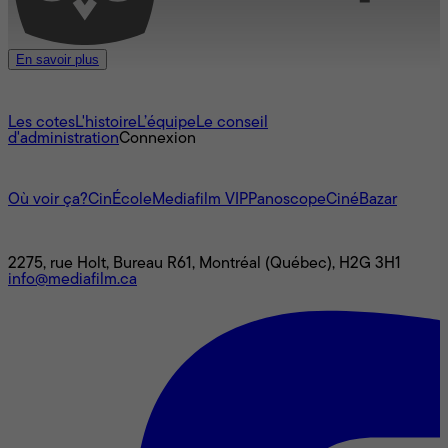
En savoir plus
À propos
Les cotes
L'histoire
L’équipe
Le conseil
d'administration
Connexion
L'univers Mediafilm
Où voir ça?
CinÉcole
Mediafilm VIP
Panoscope
CinéBazar
Nous joindre
2275, rue Holt, Bureau R61, Montréal (Québec), H2G 3H1
info@mediafilm.ca