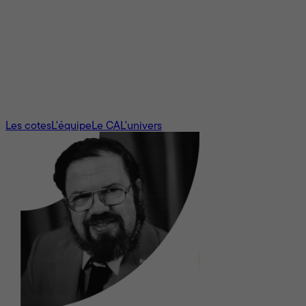
Mediafilm guide les
cinéphiles québécois depuis
1955
Mediafilm a pour mission de promouvoir le cinéma de qualité
et d'aiguiser le sens critique des spectateurs au moyen de
ses avis et de son échelle de cotes unique au monde
Les cotes
L'équipe
Le CA
L'univers