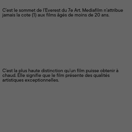
Chef-d'œuvre
C’est le sommet de l’Everest du 7e Art. Mediafilm n’attribue
jamais la cote (1) aux films âgés de moins de 20 ans.
Remarquable
C’est la plus haute distinction qu’un film puisse obtenir à
chaud. Elle signifie que le film présente des qualités
artistiques exceptionnelles.
Très bon