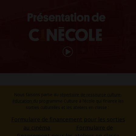
Nous faisons partie du
répertoire de ressource culture-
éducation
du programme Culture à l’école qui finance les
sorties culturelles et les ateliers en classe :
Formulaire de financement pour les sorties
au cinéma
Formulaire de
financement pour les ateliers en classe