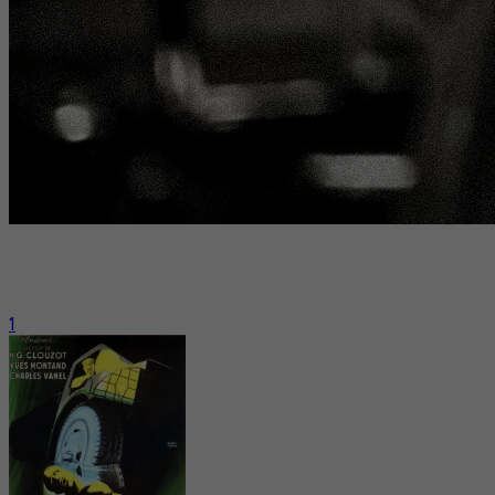
Ça y est! Le comité s’est penché sur la question. Le verdict
des spécialistes est tombé : Pialat, Losey, Malle, Saura, Lumet,
Becker, Clouzot, c’est oui!
1