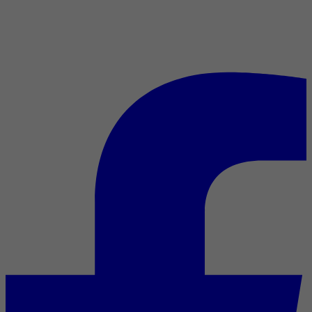
Mediafilm attribue 8 nouvelles
cotes (1) - Chef-d'oeuvre