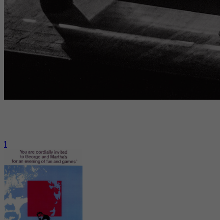
Nous poursuivons notre chantier « Grands maîtres sans (1) »
(voir la règle du jeu ci-dessous) avec deux cinéastes qui ont
consacré leur carrière à ausculter les failles de l’Amérique.
1