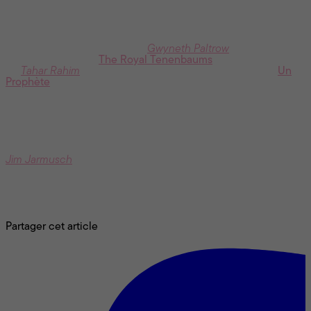
La musique tient également un rôle important dans le film,
particulièrement dans la scène finale. Quel est votre
moment musical favori au cinéma ?
«These Days» de Nico quand
Gwyneth Paltrow
débarque d’un
bus au ralenti dans
The Royal Tenenbaums
et la marche finale
de
Tahar Rahim
sur «La Ballade» de Mack the Knife dans
Un
Prophète
.
Cette phrase — “Parler est un besoin. Écouter est un art.” —
semble presque définir une certaine idée du cinéma. Y a-t-il
un film ou un-e cinéaste qui, selon vous, incarne
particulièrement cet art de l’écoute et du dialogue ?
Jim Jarmusch
passe par le dialogue pour exprimer
subtilement les idées fortes de ses scénarios. C’est le premier
qui me vient en tête, mais le jeu est fait d’écoute et de
dialogue donc on peut dire que tout art qui passe par la parole
incarne ces concepts à plein.
Partager cet article