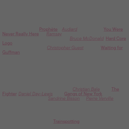
La première question que pose Manu à ses auditeurs est :
qui a été la personne déterminante dans votre vie ? Si vous
aviez à répondre à cette même question, mais en choisissant
plutôt un film, lequel ce serait ? Pourquoi ?
Comme la météo, ça bouge tout le temps; ces jours-ci, je
pense souvent au
Prophète
d’
Audiard
ou encore à
You Were
Never Really Here
de
Ramsay
. Mais en reculant un peu dans
ma mémoire, un film canadien de
Bruce McDonald
,
Hard Core
Logo
,
a déterminé mon intérêt pour le faux-documentaire
mais aussi les films de
Christopher Guest
, surtout
Waiting for
Guffman
.
Dans le film, votre personnage travaille avec sa voix, d'abord
comme doubleur, puis comme animateur radio. Quel
personnage ou acteur/actrice vous vient en tête lorsqu'on
parle de "voix au cinéma" ?
Des acteurices qui se transforment physiquement et
vocalement m’inspirent beaucoup,
Christian Bale
pour
The
Fighter
,
Daniel Day-Lewis
pour
Gangs of New York
.
Plus près
de nous, je trouve que
Sandrine Bisson
et
Pierre Verville
sont
des maîtres de la composition au Québec.
Quel héros nocturne vous a le plus marqué ?
Sans doute, Renton dans
Trainspotting
.
Je pense avoir calqué
une partie de ma personnalité d’adolescent sur le