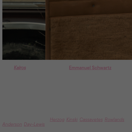
Dans
Kaïros
, à l’affiche le 15 mai,
Emmanuel Schwartz
interprète Manu, un acteur qui décroche un emploi
nocturne d’animateur radio dans une station montréalaise.
Vous retrouvez Jennifer Alleyn après une précédente
collaboration sur
Impetus
. Quelle relation privilégiée entre
cinéaste et acteur-actrice vous inspire le plus ?
Toute relation de fidélité entre collaborateurices dans l’art
m’intéresse. Même si ce sont parfois des relations tortueuses
ou torturées. Au cinéma, ce qui me vient à l’esprit tout de
suite, ce sont les duos:
Herzog
/
Kinski
,
Cassavetes
/
Rowlands
,
Anderson
/
Day-Lewis
.