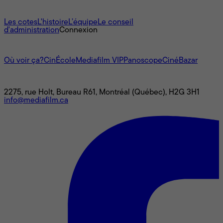
À propos
Les cotes
L'histoire
L’équipe
Le conseil
d'administration
Connexion
L'univers Mediafilm
Où voir ça?
CinÉcole
Mediafilm VIP
Panoscope
CinéBazar
Nous joindre
2275, rue Holt, Bureau R61, Montréal (Québec), H2G 3H1
info@mediafilm.ca