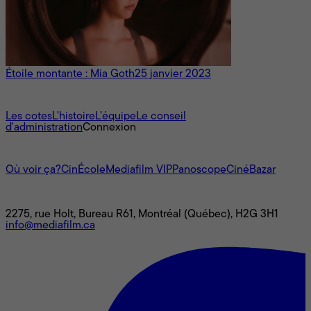
Étoile montante : Mia Goth
25 janvier 2023
À propos
Les cotes
L'histoire
L’équipe
Le conseil
d'administration
Connexion
L'univers Mediafilm
Où voir ça?
CinÉcole
Mediafilm VIP
Panoscope
CinéBazar
Nous joindre
2275, rue Holt, Bureau R61, Montréal (Québec), H2G 3H1
info@mediafilm.ca