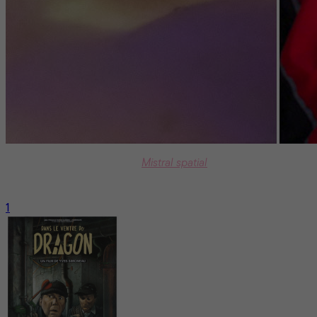
À l’occasion de la sortie de
Mistral spatial
de Marc-Antoine
Lemire voici 5 films québécois qui ont exploré les contrées
de la science-fiction.
1