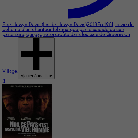
Être Llewyn Davis (Inside Llewyn Davis)
2013
En 1961, la vie de
bohème d'un chanteur folk marqué par le suicide de son
partenaire, qui gagne sa croûte dans les bars de Greenwich
Village.
Ajouter à ma liste
3