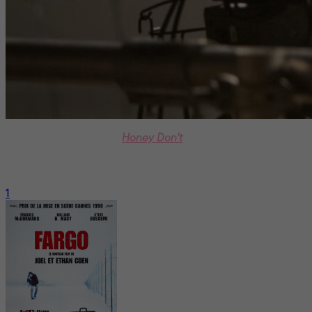
À l’affiche ce vendredi,
Honey Don’t
est le troisième long
métrage réalisé en solo par Ethan Coen. Celui-ci a signé
avec son frère Joel quelques-uns des films américains les
mieux cotés des quarante dernières années. Survol.
1