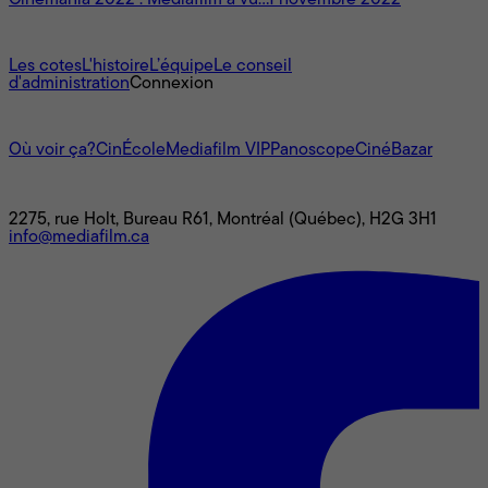
Cinémania 2022 : Mediafilm a vu…
1 novembre 2022
À propos
Les cotes
L'histoire
L’équipe
Le conseil
d'administration
Connexion
L'univers Mediafilm
Où voir ça?
CinÉcole
Mediafilm VIP
Panoscope
CinéBazar
Nous joindre
2275, rue Holt, Bureau R61, Montréal (Québec), H2G 3H1
info@mediafilm.ca