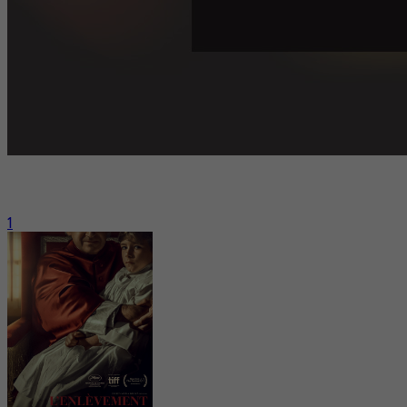
La 48e édition du Festival de Toronto s’ouvre ce jeudi et
Mediafilm y sera.
1