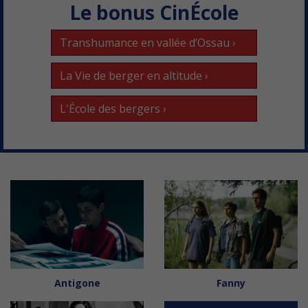
Le bonus CinÉcole
Transhumance en vallée d’Ossau ›
La Vie de berger en altitude ›
L'École des bergers ›
Antigone
Fanny