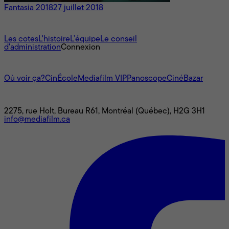
Fantasia 2018
27 juillet 2018
À propos
Les cotes
L'histoire
L’équipe
Le conseil
d'administration
Connexion
L'univers Mediafilm
Où voir ça?
CinÉcole
Mediafilm VIP
Panoscope
CinéBazar
Nous joindre
2275, rue Holt, Bureau R61, Montréal (Québec), H2G 3H1
info@mediafilm.ca