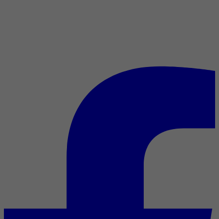
La French étoile enfin
consacrée : Marion Cotillard
en 7 films