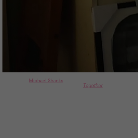
L’Australien
Michael Shanks
était de passage à Fantasia
cette fin de semaine pour présenter
Together
, son premier
long métrage lancé à Sundance en janvier dernier. Dans ce
thriller surnaturel aux accents de body horror, le cinéaste
explore les affres de la dépendance affective.
À quel moment avez-vous su que vous souhaitiez raconter
une histoire d’amour dans un film d’épouvante ?
Je suis avec ma partenaire depuis presque 17 ans. Et dans
mon groupe d’amis, les couples sont aussi ensemble depuis
l’école secondaire. Ça m’a amené à penser à quel point nos