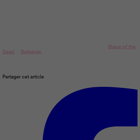
Finalement, vous voulez que les spectateurs passent du bon
temps?
À toutes les étapes, je me suis interrogé sur ce que le public
pouvait ressentir. Je ne comparerais pas l’expérience que je
souhaite créer à une montagne russe, mais le film suit la
courbe d’une montée d’adrénaline. Parfois, ça signifie
d’effrayer les spectateurs, d’autres fois de les surprendre avec
une bonne blague. Là, ce sont les influences de
Shaun of the
Dead
et
Barbarian
.
Voire même certains épisodes d’Halloween
des
Simpsons.
Crédit photo : Ben King
Partager cet article