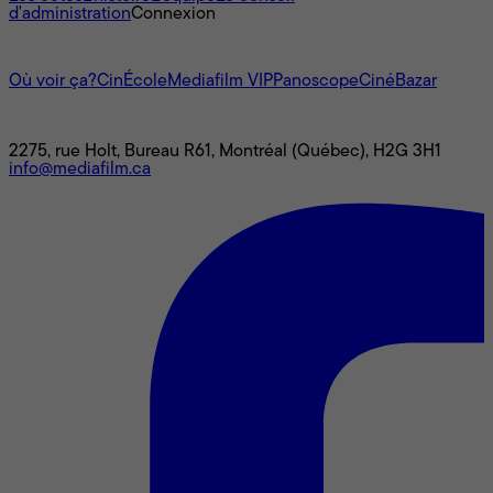
d'administration
Connexion
L'univers Mediafilm
Où voir ça?
CinÉcole
Mediafilm VIP
Panoscope
CinéBazar
Nous joindre
2275, rue Holt, Bureau R61, Montréal (Québec), H2G 3H1
info@mediafilm.ca