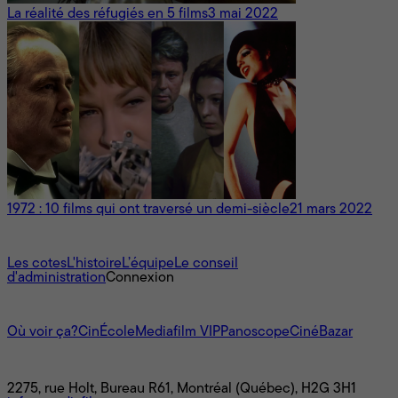
La réalité des réfugiés en 5 films
3 mai 2022
1972 : 10 films qui ont traversé un demi-siècle
21 mars 2022
À propos
Les cotes
L'histoire
L’équipe
Le conseil
d'administration
Connexion
L'univers Mediafilm
Où voir ça?
CinÉcole
Mediafilm VIP
Panoscope
CinéBazar
Nous joindre
2275, rue Holt, Bureau R61, Montréal (Québec), H2G 3H1