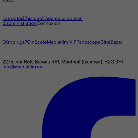
2022
À propos
Les cotes
L'histoire
L’équipe
Le conseil
d'administration
Connexion
L'univers Mediafilm
Où voir ça?
CinÉcole
Mediafilm VIP
Panoscope
CinéBazar
Nous joindre
2275, rue Holt, Bureau R61, Montréal (Québec), H2G 3H1
info@mediafilm.ca