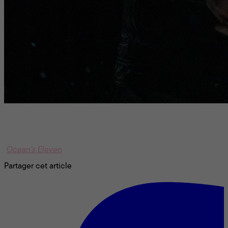
Wolves
, qui prend l’affiche cette semaine, marque les
retrouvailles à l’écran de Brad Pitt et George Clooney, deux
acteurs dont l’éclatante complicité au grand écran a démarré
en 2001 sous la baguette inspirée de Steven Soderbergh
(
Ocean’s Eleven
).
Partager cet article