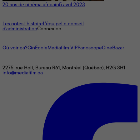
20 ans de cinéma africain
5 avril 2023
À propos
Les cotes
L'histoire
L’équipe
Le conseil
d'administration
Connexion
L'univers Mediafilm
Où voir ça?
CinÉcole
Mediafilm VIP
Panoscope
CinéBazar
Nous joindre
2275, rue Holt, Bureau R61, Montréal (Québec), H2G 3H1
info@mediafilm.ca