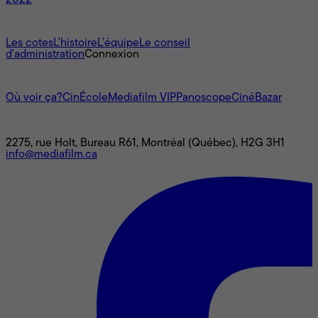
2022
À propos
Les cotes
L'histoire
L’équipe
Le conseil
d'administration
Connexion
L'univers Mediafilm
Où voir ça?
CinÉcole
Mediafilm VIP
Panoscope
CinéBazar
Nous joindre
2275, rue Holt, Bureau R61, Montréal (Québec), H2G 3H1
info@mediafilm.ca