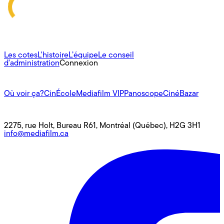
À propos
Les cotes
L'histoire
L’équipe
Le conseil
d'administration
Connexion
L'univers Mediafilm
Où voir ça?
CinÉcole
Mediafilm VIP
Panoscope
CinéBazar
Nous joindre
2275, rue Holt, Bureau R61, Montréal (Québec), H2G 3H1
info@mediafilm.ca