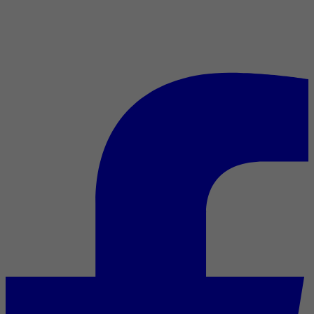
L’icône indémodable : Brad
Pitt en 7 rôles