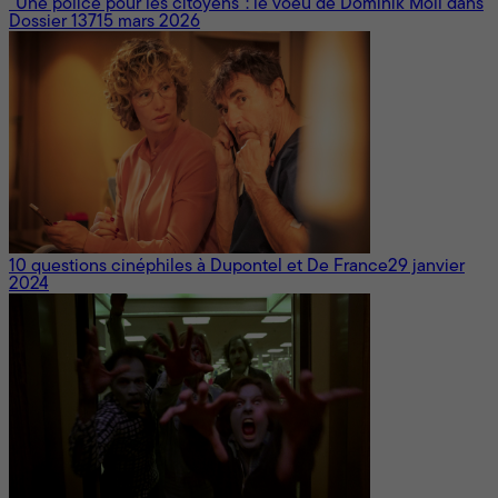
“Une police pour les citoyens”: le voeu de Dominik Moll dans
Dossier 137
15 mars 2026
10 questions cinéphiles à Dupontel et De France
29 janvier
2024