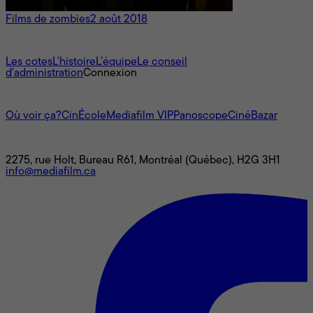
Films de zombies
2 août 2018
À propos
Les cotes
L'histoire
L’équipe
Le conseil
d'administration
Connexion
L'univers Mediafilm
Où voir ça?
CinÉcole
Mediafilm VIP
Panoscope
CinéBazar
Nous joindre
2275, rue Holt, Bureau R61, Montréal (Québec), H2G 3H1
info@mediafilm.ca