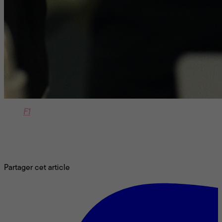
Dans
F1
, à l’affiche le 27 juin, Brad Pitt fait preuve «de
charisme et de mordant» (dixit notre collègue Georges
Privet) en ex-pilote de Formule 1 qui se voit offrir une
seconde chance. Un rôle taillé sur mesure pour cet enfant
de l’Oklahoma devenu la star hollywoodienne par
excellence.
Partager cet article