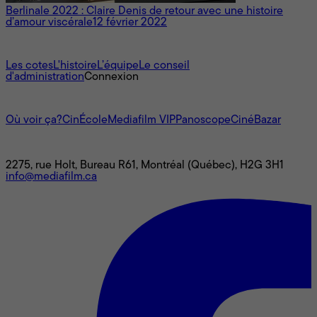
Berlinale 2022 : Claire Denis de retour avec une histoire
d’amour viscérale
12 février 2022
À propos
Les cotes
L'histoire
L’équipe
Le conseil
d'administration
Connexion
L'univers Mediafilm
Où voir ça?
CinÉcole
Mediafilm VIP
Panoscope
CinéBazar
Nous joindre
2275, rue Holt, Bureau R61, Montréal (Québec), H2G 3H1
info@mediafilm.ca