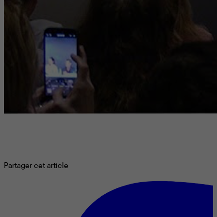
Après avoir raflé les prix du jury et de la mise en scène à
Cannes avec
The Lobster
et
The Killing of a Sacred Deer
,
Yórgos Lánthimos concourt de nouveau pour la Palme d’or
avec
Kinds of Kindness
.
Partager cet article