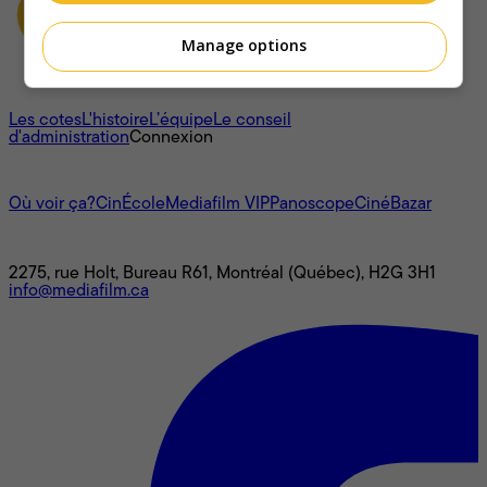
Manage options
À propos
Les cotes
L'histoire
L’équipe
Le conseil
d'administration
Connexion
L'univers Mediafilm
Où voir ça?
CinÉcole
Mediafilm VIP
Panoscope
CinéBazar
Nous joindre
2275, rue Holt, Bureau R61, Montréal (Québec), H2G 3H1
info@mediafilm.ca