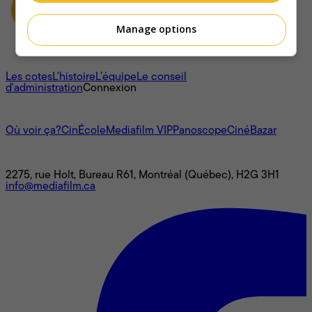
Manage options
À propos
Les cotes
L'histoire
L’équipe
Le conseil
d'administration
Connexion
L'univers Mediafilm
Où voir ça?
CinÉcole
Mediafilm VIP
Panoscope
CinéBazar
Nous joindre
2275, rue Holt, Bureau R61, Montréal (Québec), H2G 3H1
info@mediafilm.ca