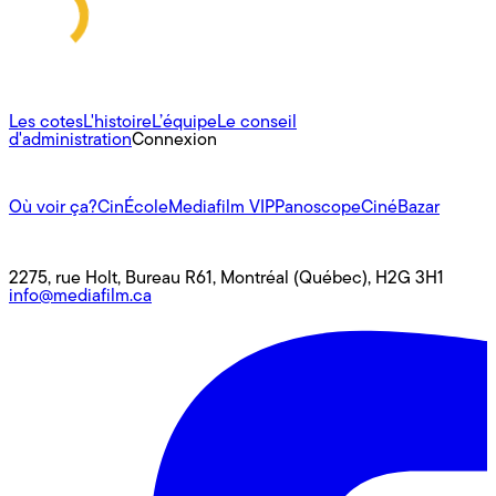
À propos
Les cotes
L'histoire
L’équipe
Le conseil
d'administration
Connexion
L'univers Mediafilm
Où voir ça?
CinÉcole
Mediafilm VIP
Panoscope
CinéBazar
Nous joindre
2275, rue Holt, Bureau R61, Montréal (Québec), H2G 3H1
info@mediafilm.ca