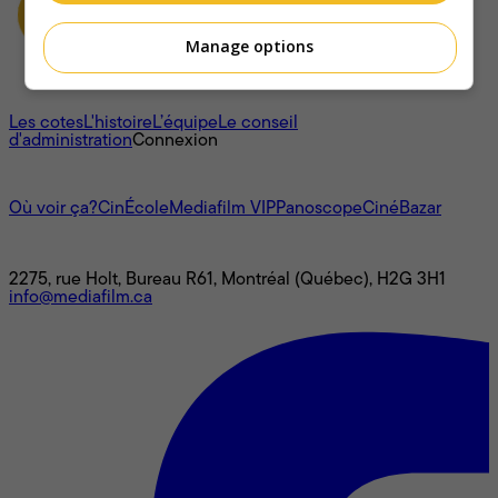
Manage options
À propos
Les cotes
L'histoire
L’équipe
Le conseil
d'administration
Connexion
L'univers Mediafilm
Où voir ça?
CinÉcole
Mediafilm VIP
Panoscope
CinéBazar
Nous joindre
2275, rue Holt, Bureau R61, Montréal (Québec), H2G 3H1
info@mediafilm.ca